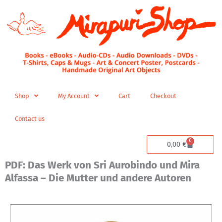
Skip
to
content
Shop
My Account
Cart
Checkout
Contact us
0
Cart
0,00
€
PDF: Das Werk von Sri Aurobindo und Mira
Alfassa – Die Mutter und andere Autoren