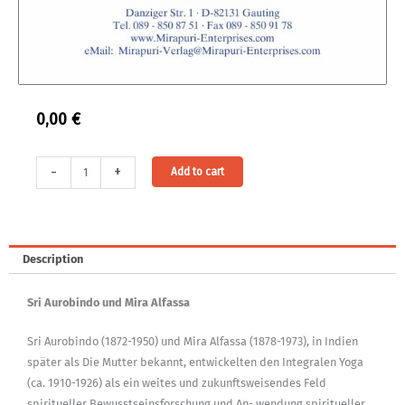
0,00
€
PDF:
Alternative:
-
+
Add to cart
Das
Werk
von
Sri
Description
Aurobindo
und
Sri Aurobindo und Mira Alfassa
Mira
Alfassa
Sri Aurobindo (1872-1950) und Mira Alfassa (1878-1973), in Indien
-
später als Die Mutter bekannt, entwickelten den Integralen Yoga
Die
(ca. 1910-1926) als ein weites und zukunftsweisendes Feld
Mutter
spiritueller Bewusstseinsforschung und An- wendung spiritueller