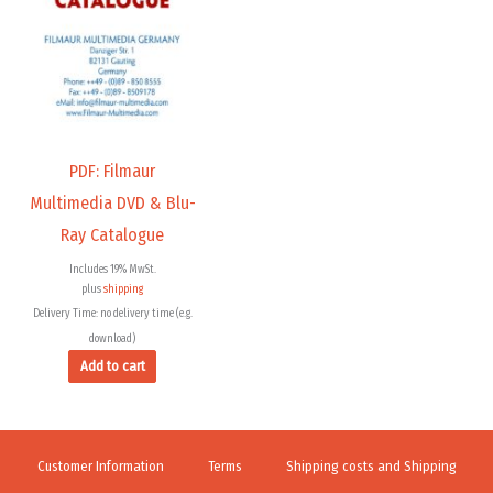
PDF: Filmaur
Multimedia DVD & Blu-
Ray Catalogue
Includes 19% MwSt.
plus
shipping
Delivery Time: no delivery time (e.g.
download)
Add to cart
Customer Information
Terms
Shipping costs and Shipping