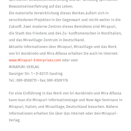
und
Bewusstseinserfahrung auf das Leben.
andere
Die materielle Verwirklichung dieses Werkes äußert sich in
Autoren
verschiedenen Projekten in der Gegenwart und reicht weiter in die
quantity
Zukunft. Zwei moderne Zentren dieses Bemühens sind Mirapuri,
die Stadt des Friedens und des Zu- kunftsmenschen in Norditalien,
und das Miravillage-Zentrum in Deutschland.
Aktuelle Informationen über Mirapuri, Miravillage und das Werk
von Sri Aurobindo und Mira Alfassa erhalten Sie auch im Internet:
www.Mirapuri-Enterprises.com
oder vom
MIRAPURI-VERLAG
Danziger Str. 1 • D-82131 Gauting
Tel.: 089-8508751 • Fax: 089-8509178
Für eine Einführung in das Werk von Sri Aurobindo und Mira Alfassa
kann man die Mirapuri-Informationstage und New-Age-Seminare in
Mirapuri, Italien, und Miravillage, Deutschland besuchen. Nähere
Informationen erhalten Sie über das Internet oder den Mirapuri-
Verlag.