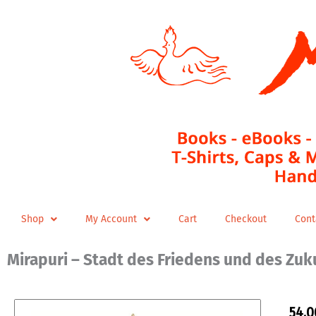
Skip
to
content
Shop
My Account
Cart
Checkout
Cont
Mirapuri – Stadt des Friedens und des Zu
54,