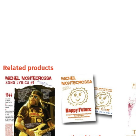
Related products
Price
range:
20,00 €
through
35,00 €