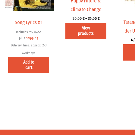
Happy Future &
Climate Change
20,00
€
–
35,00
€
Taran
Song Lyrics #1
View
der U
Includes 7% MwSt.
products
plus
shipping
4,
Delivery Time: approx. 2-3
workdays
Add to
cart