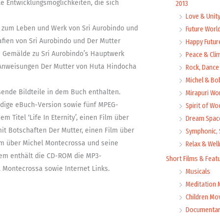
le Entwicklungsmöglichkeiten, die sich
2013
Love & Unit
en zum Leben und Werk von Sri Aurobindo und
Future Worl
fien von Sri Aurobindo und Der Mutter
Happy Futur
 Gemälde zu Sri Aurobindo’s Hauptwerk
Peace & Cli
nd Anweisungen Der Mutter von Huta Hindocha
Rock, Dance 
Michel & Bo
ende Bildteile in dem Buch enthalten.
Mirapuri Wor
ndige eBuch-Version sowie fünf MPEG-
Spirit of Wo
Titel ‘Life In Eternity’, einen Film über
Dream Space
it Botschaften Der Mutter, einen Film über
Symphonic, 
ilm über Michel Montecrossa und seine
Relax & Wel
rdem enthält die CD-ROM die MP3-
Short Films & Feat
 Montecrossa sowie Internet Links.
Musicals
Meditation 
Children Mo
Documentar