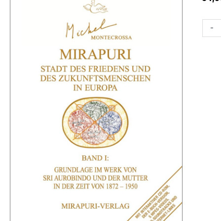
Mirapu
-
–
Stadt
des
Friede
und
des
Zukun
in
Europ
quanti