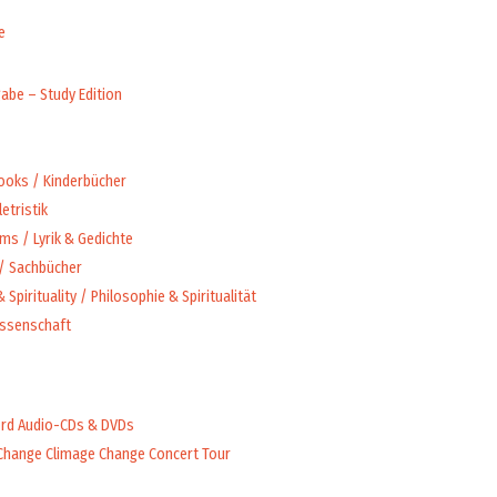
e
abe – Study Edition
Books / Kinderbücher
letristik
ms / Lyrik & Gedichte
 / Sachbücher
 Spirituality / Philosophie & Spiritualität
issenschaft
rd Audio-CDs & DVDs
Change Climage Change Concert Tour