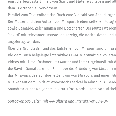
eins: die bewusste Einheit von Spirit und Materie zu leben und al
daraus ergeben zu verkörpern.
Parallel zum Text enthält das Buch eine Vielzahl von Abbildung
Der Mutter und dem Aufbau von Mirapuri. Neben seltenen Fotogra
sowie Gemälde, Zeichnungen und Botschaften Der Mutter werden
‘Savitri’ mit relevanten Textstellen gezeigt, die nach Skizzen u
angefertigt wurden.
Über die Grundlagen und das Entstehen von Mirapuri sind umfass
Die dem Buch beigelegte interaktive CD-ROM enthält die vollstä
Videos mit Filmaufnahmen Der Mutter und ihrer Orgelmusik mit dem 
die Savitri Gemälde, einen Film über die Gründung von Mirapuri m
das Miravinci, das spirituelle Zentrum von Mirapuri, und einen F
Musiker auf dem Spirit of Woodstock Festival in Mirapuri. Auße
Soundtracks der Neujahsmusik 2001 ‘No Words – Acts’ von Michel
Softcover: 595 Seiten mit 444 Bildern und interaktiver CD-ROM