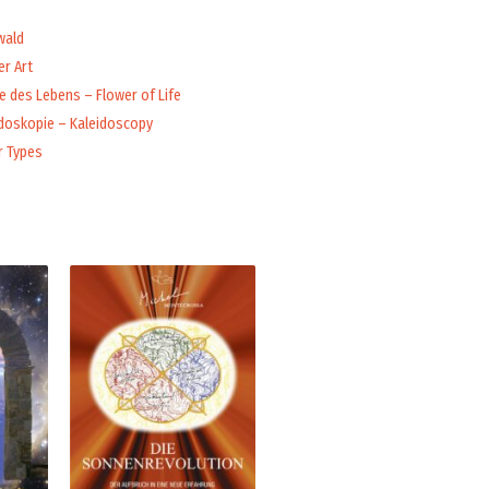
wald
r Art
 des Lebens – Flower of Life
idoskopie – Kaleidoscopy
r Types
Price
range:
6,49 €
through
15,00 €