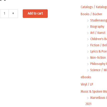
Catalogs / Katalog
ri
Alternative:
+
Add to cart
Books / Bücher
Studienausg
Biography
Art / Kunst
ns
Children's 
Fiction / Bel
Lyrics & Poe
ftsmenschen
Non-fiction
Philosophy &
a
Science / W
ty
eBooks
Vinyl / LP
Music & Spoken Wo
Marvellous 
2021