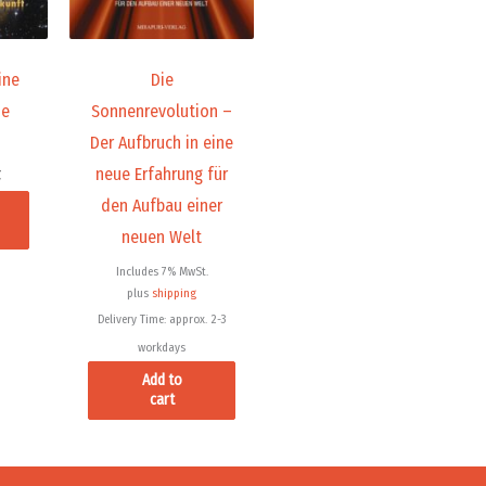
ine
Die
ie
Sonnenrevolution –
Der Aufbruch in eine
neue Erfahrung für
den Aufbau einer
neuen Welt
Includes 7% MwSt.
plus
shipping
Delivery Time: approx. 2-3
workdays
Add to
cart