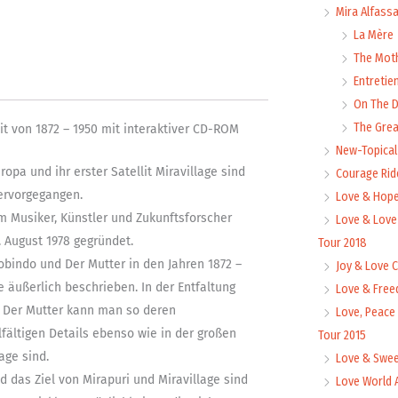
Mira Alfass
La Mère
The Mot
Entretie
On The
The Grea
it von 1872 – 1950 mit interaktiver CD-ROM
New-Topica
pa und ihr erster Satellit Miravillage sind
Courage Rid
ervorgegangen.
Love & Hope
m Musiker, Künstler und Zukunftsforscher
Love & Love
 August 1978 gegründet.
Tour 2018
bindo und Der Mutter in den Jahren 1872 –
Joy & Love 
 äußerlich beschrieben. In der Entfaltung
Love & Free
 Der Mutter kann man so deren
Love, Peace
lfältigen Details ebenso wie in der großen
Tour 2015
age sind.
Love & Swee
d das Ziel von Mirapuri und Miravillage sind
Love World 