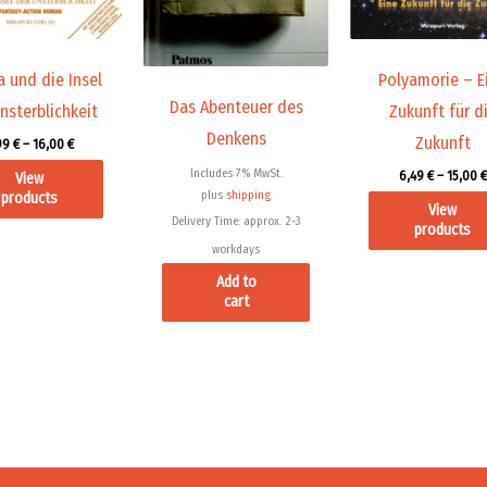
a und die Insel
Polyamorie – E
Das Abenteuer des
nsterblichkeit
Zukunft für d
Denkens
Zukunft
99
€
–
16,00
€
Includes 7% MwSt.
6,49
€
–
15,00
€
View
plus
shipping
products
View
Delivery Time: approx. 2-3
products
workdays
Add to
cart