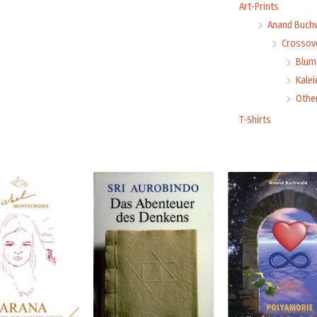
Art-Prints
Anand Buch
Crossove
Blume
Kale
Othe
T-Shirts
Price
range:
4,99 €
through
16,00 €