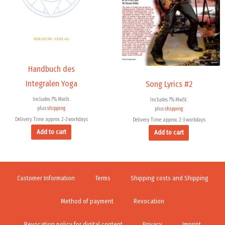
Handbuch des
Integralen Yoga
Song Lyrics #2
Includes 7% MwSt.
Includes 7% MwSt.
plus
shipping
plus
shipping
Delivery Time: approx. 2-3 workdays
Delivery Time: approx. 2-3 workdays
Add to cart
Add to cart
Customer Information
Terms
Shipping costs and Shipping
Method of payment
Revocation
Revocation policy for digital content
Privacy
Imprint