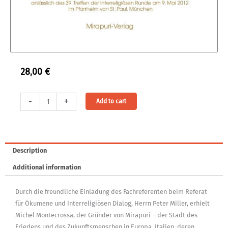
28,00
€
Hardcover:
Alternative:
-
+
Add to cart
Der
Yogi
Sri
Aurobindo
Description
zu
Additional information
Transformation
und
Durch die freundliche Einladung des Fachreferenten beim Referat
spiritueller
für Ökumene und Interreligiösen Dialog, Herrn Peter Miller, erhielt
Evolution
Michel Montecrossa, der Gründer von Mirapuri – der Stadt des
quantity
Friedens und des Zukunftsmenschen in Europa, Italien, deren