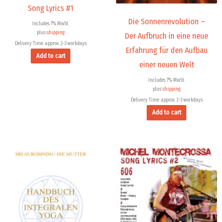
Song Lyrics #1
Die Sonnenrevolution –
Includes 7% MwSt.
plus
shipping
Der Aufbruch in eine neue
Delivery Time: approx. 2-3 workdays
Erfahrung für den Aufbau
Add to cart
einer neuen Welt
Includes 7% MwSt.
plus
shipping
Delivery Time: approx. 2-3 workdays
Add to cart