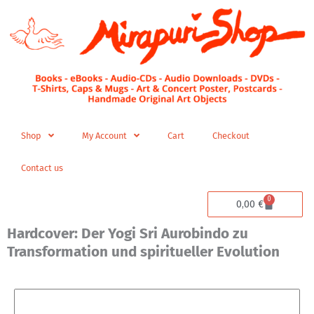
Skip
to
content
Shop
My Account
Cart
Checkout
Contact us
0
Cart
0,00
€
Hardcover: Der Yogi Sri Aurobindo zu
Transformation und spiritueller Evolution